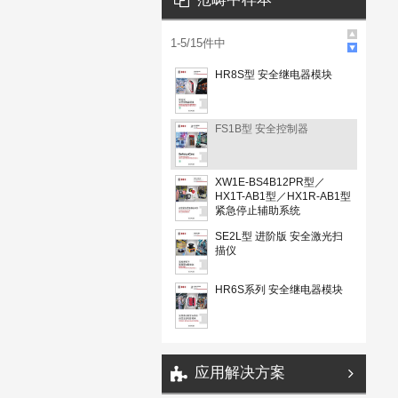
1
-
5
/
15
件中
HR8S型 安全继电器模块
FS1B型 安全控制器
XW1E-BS4B12PR型／
HX1T-AB1型／HX1R-AB1型
紧急停止辅助系统
SE2L型 进阶版 安全激光扫
描仪
HR6S系列 安全继电器模块
应用解决方案