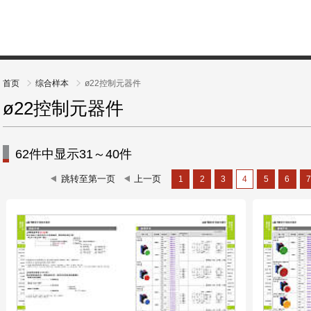
首页
综合样本
ø22控制元器件
ø22控制元器件
62件中显示31～40件
1
2
3
4
5
6