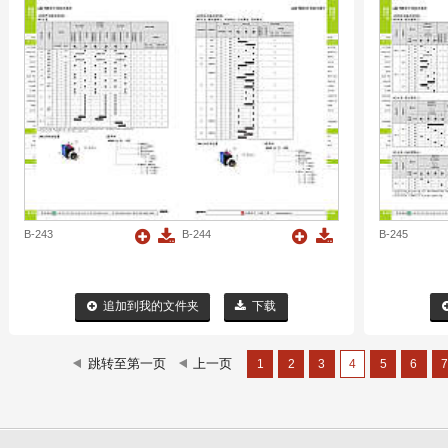
B-243
B-244
B-245
追加到我的文件夹
下载
1
2
3
4
5
6