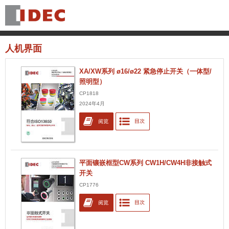
人机界面
XA/XW系列 ø16/ø22 紧急停止开关（一体型/
照明型）
CP1818
2024年4月
平面镶嵌框型CW系列 CW1H/CW4H非接触式
开关
CP1776